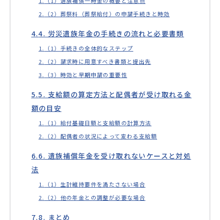
（1）遺族補償一時金の概要と注意点
（2）葬祭料（葬祭給付）の申請手続きと時効
4. 労災遺族年金の手続きの流れと必要書類
（1）手続きの全体的なステップ
（2）請求時に用意すべき書類と提出先
（3）時効と早期申請の重要性
5. 支給額の算定方法と配偶者が受け取れる金
額の目安
（1）給付基礎日額と支給額の計算方法
（2）配偶者の状況によって変わる支給額
6. 遺族補償年金を受け取れないケースと対処
法
（1）生計維持要件を満たさない場合
（2）他の年金との調整が必要な場合
8. まとめ