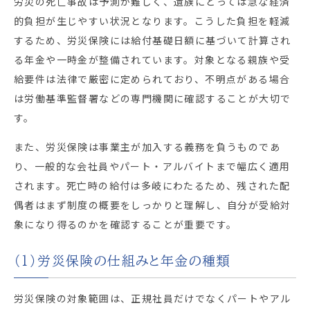
労災の死亡事故は予測が難しく、遺族にとっては急な経済
的負担が生じやすい状況となります。こうした負担を軽減
するため、労災保険には給付基礎日額に基づいて計算され
る年金や一時金が整備されています。対象となる親族や受
給要件は法律で厳密に定められており、不明点がある場合
は労働基準監督署などの専門機関に確認することが大切で
す。
また、労災保険は事業主が加入する義務を負うものであ
り、一般的な会社員やパート・アルバイトまで幅広く適用
されます。死亡時の給付は多岐にわたるため、残された配
偶者はまず制度の概要をしっかりと理解し、自分が受給対
象になり得るのかを確認することが重要です。
（1）労災保険の仕組みと年金の種類
労災保険の対象範囲は、正規社員だけでなくパートやアル